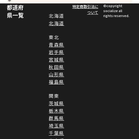
都道府
©︎copyright
特定商取引法に
socialize all
ついて
県一覧
北海道
rights reserved.
北海道
東北
青森県
岩手県
宮城県
秋田県
山形県
福島県
関東
茨城県
栃木県
群馬県
埼玉県
千葉県