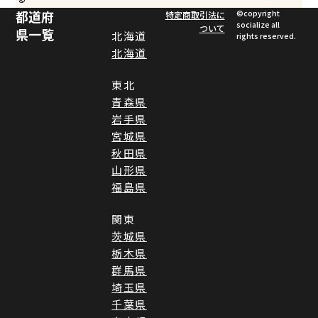
都道府
©︎copyright
特定商取引法に
socialize all
ついて
県一覧
北海道
rights reserved.
北海道
東北
青森県
岩手県
宮城県
秋田県
山形県
福島県
関東
茨城県
栃木県
群馬県
埼玉県
千葉県